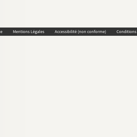
te
Mentions Légales
Accessibilité (non conforme)
Conditions 