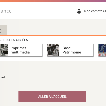
rance
Mon compte C
E
CHERCHES CIBLÉES
Imprimés
Base
multimédia
Patrimoine
ueil.
ALLER À L'ACCUEIL