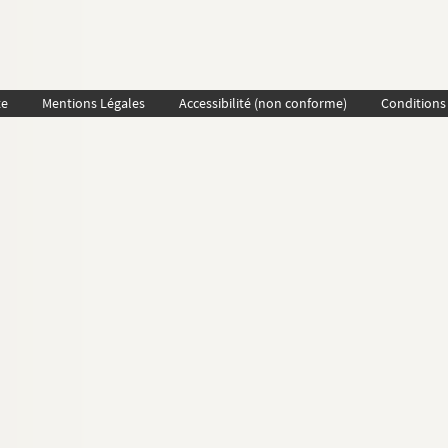
te
Mentions Légales
Accessibilité (non conforme)
Conditions 