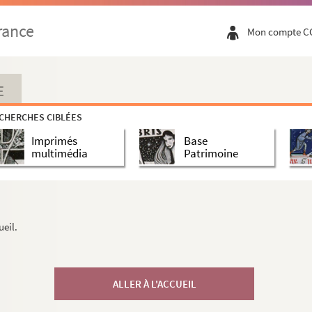
rance
Mon compte C
E
CHERCHES CIBLÉES
Imprimés
Base
multimédia
Patrimoine
ueil.
ALLER À L'ACCUEIL