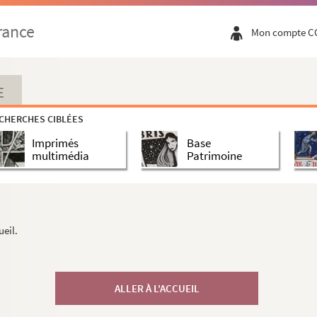
rance
Mon compte C
E
CHERCHES CIBLÉES
Imprimés
Base
multimédia
Patrimoine
ueil.
ALLER À L'ACCUEIL