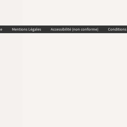
te
Mentions Légales
Accessibilité (non conforme)
Conditions 