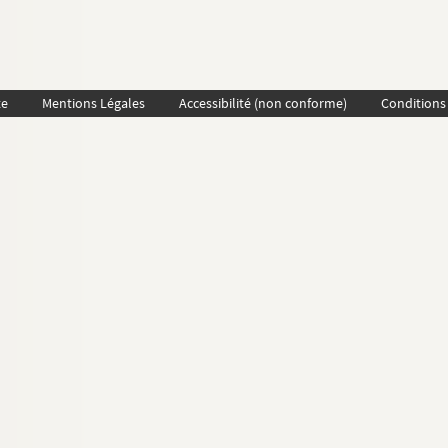
te
Mentions Légales
Accessibilité (non conforme)
Conditions 