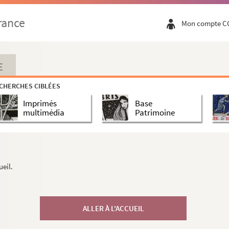
rance
Mon compte C
E
CHERCHES CIBLÉES
Imprimés
Base
multimédia
Patrimoine
ueil.
ALLER À L'ACCUEIL