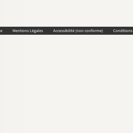
te
Mentions Légales
Accessibilité (non conforme)
Conditions 