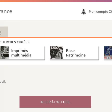
rance
Mon compte C
E
CHERCHES CIBLÉES
Imprimés
Base
multimédia
Patrimoine
ueil.
ALLER À L'ACCUEIL