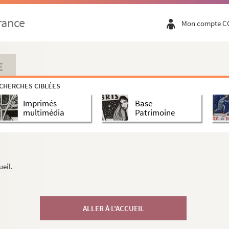
rance
Mon compte C
E
CHERCHES CIBLÉES
Imprimés
Base
multimédia
Patrimoine
ueil.
ALLER À L'ACCUEIL