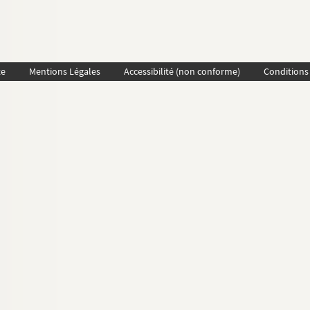
te
Mentions Légales
Accessibilité (non conforme)
Conditions 