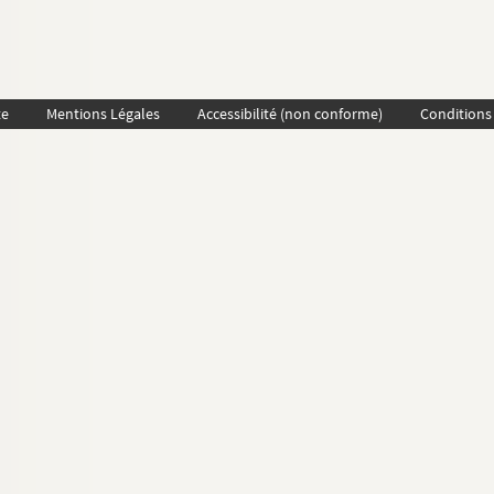
te
Mentions Légales
Accessibilité (non conforme)
Conditions 