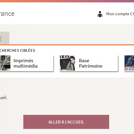
rance
Mon compte C
E
CHERCHES CIBLÉES
Imprimés
Base
multimédia
Patrimoine
ueil.
ALLER À L'ACCUEIL