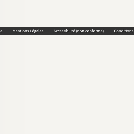
te
Mentions Légales
Accessibilité (non conforme)
Conditions 