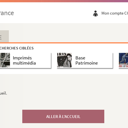
rance
Mon compte C
E
CHERCHES CIBLÉES
Imprimés
Base
multimédia
Patrimoine
ueil.
ALLER À L'ACCUEIL