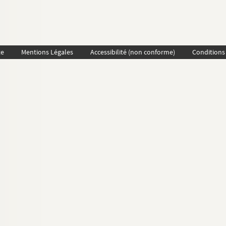
te
Mentions Légales
Accessibilité (non conforme)
Conditions 