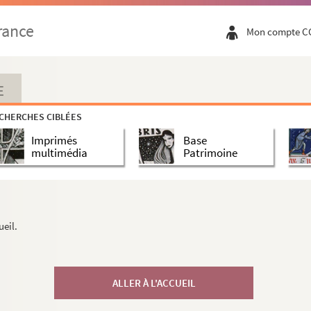
rance
Mon compte C
E
CHERCHES CIBLÉES
Imprimés
Base
multimédia
Patrimoine
ueil.
ALLER À L'ACCUEIL