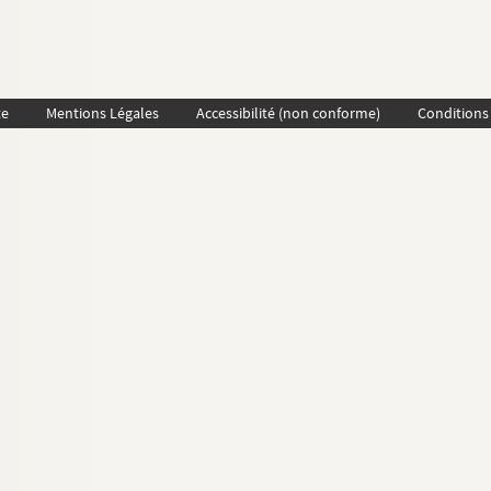
te
Mentions Légales
Accessibilité (non conforme)
Conditions 