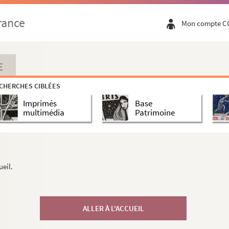
rance
Mon compte C
E
CHERCHES CIBLÉES
Imprimés
Base
multimédia
Patrimoine
ueil.
ALLER À L'ACCUEIL