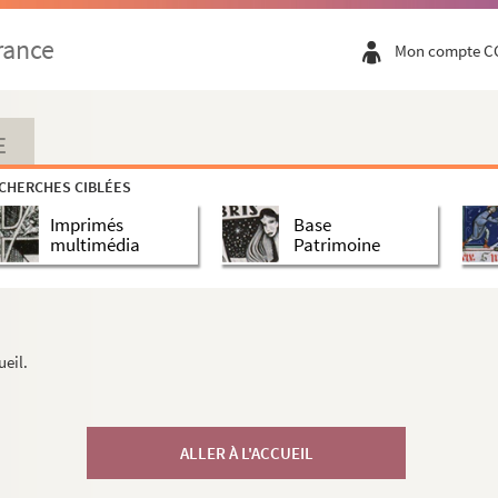
rance
Mon compte C
E
CHERCHES CIBLÉES
Imprimés
Base
multimédia
Patrimoine
ueil.
ALLER À L'ACCUEIL