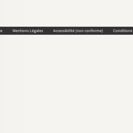
te
Mentions Légales
Accessibilité (non conforme)
Conditions 