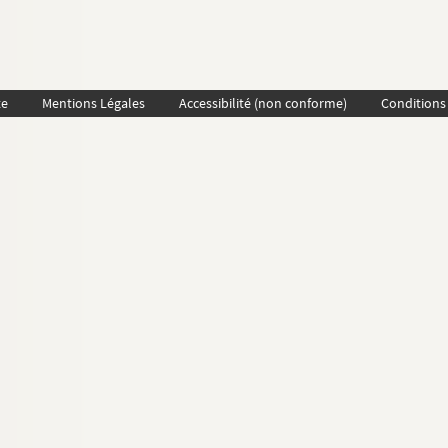
te
Mentions Légales
Accessibilité (non conforme)
Conditions 