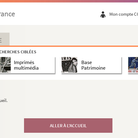
rance
Mon compte C
E
CHERCHES CIBLÉES
Imprimés
Base
multimédia
Patrimoine
ueil.
ALLER À L'ACCUEIL