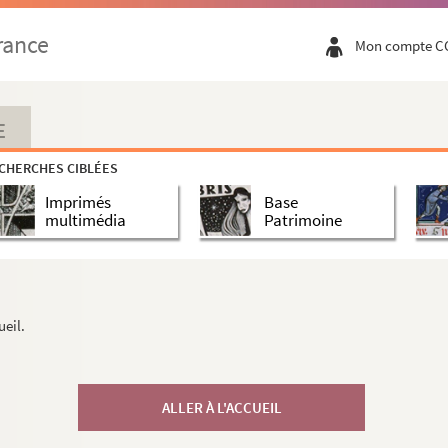
rance
Mon compte C
E
CHERCHES CIBLÉES
Imprimés
Base
multimédia
Patrimoine
ueil.
ALLER À L'ACCUEIL