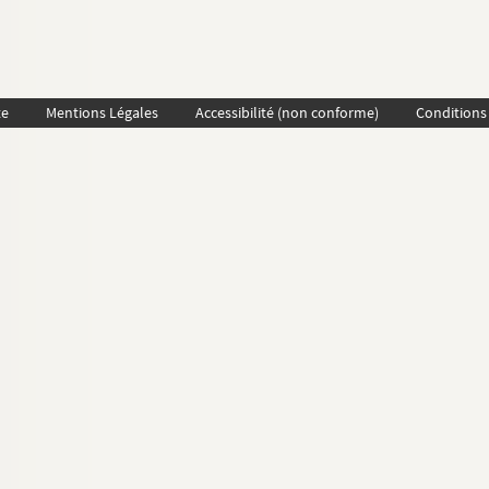
te
Mentions Légales
Accessibilité (non conforme)
Conditions 