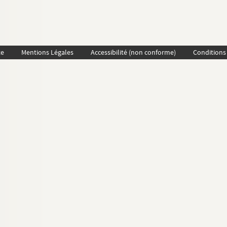
te
Mentions Légales
Accessibilité (non conforme)
Conditions 