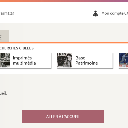
rance
Mon compte C
E
CHERCHES CIBLÉES
Imprimés
Base
multimédia
Patrimoine
ueil.
ALLER À L'ACCUEIL