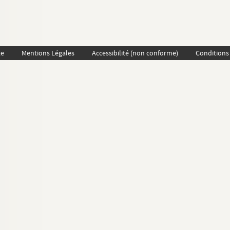
te
Mentions Légales
Accessibilité (non conforme)
Conditions 