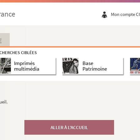
rance
Mon compte C
E
CHERCHES CIBLÉES
Imprimés
Base
multimédia
Patrimoine
ueil.
ALLER À L'ACCUEIL