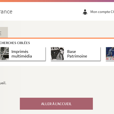
rance
Mon compte C
E
CHERCHES CIBLÉES
Imprimés
Base
multimédia
Patrimoine
ueil.
ALLER À L'ACCUEIL