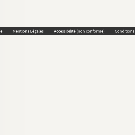
te
Mentions Légales
Accessibilité (non conforme)
Conditions 