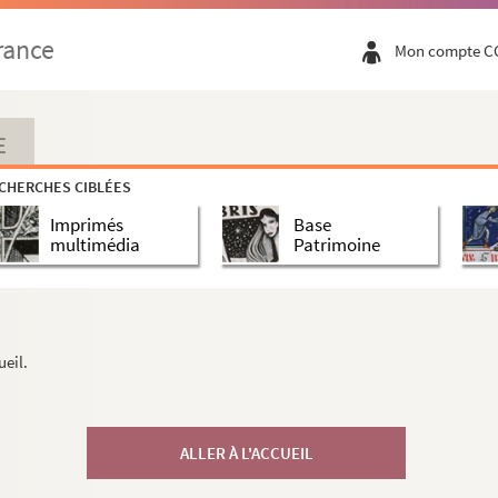
rance
Mon compte C
E
CHERCHES CIBLÉES
Imprimés
Base
multimédia
Patrimoine
ueil.
ALLER À L'ACCUEIL