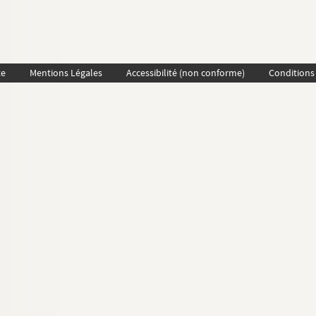
te
Mentions Légales
Accessibilité (non conforme)
Conditions 