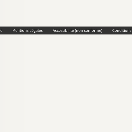
te
Mentions Légales
Accessibilité (non conforme)
Conditions 