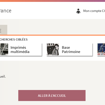
rance
Mon compte C
E
CHERCHES CIBLÉES
Imprimés
Base
multimédia
Patrimoine
ueil.
ALLER À L'ACCUEIL