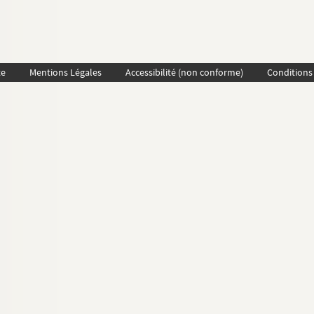
te
Mentions Légales
Accessibilité (non conforme)
Conditions 