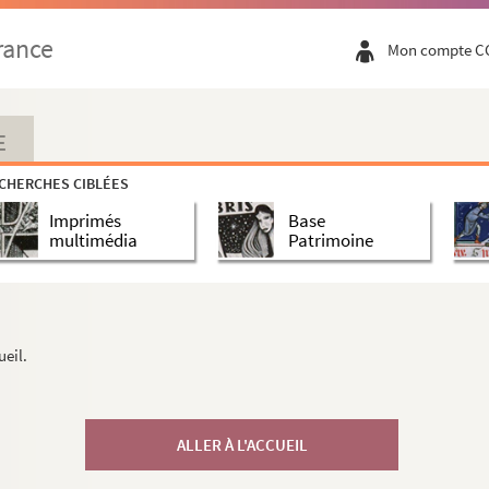
rance
Mon compte C
E
CHERCHES CIBLÉES
Imprimés
Base
multimédia
Patrimoine
ueil.
ALLER À L'ACCUEIL