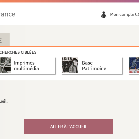
rance
Mon compte C
E
CHERCHES CIBLÉES
Imprimés
Base
multimédia
Patrimoine
ueil.
ALLER À L'ACCUEIL