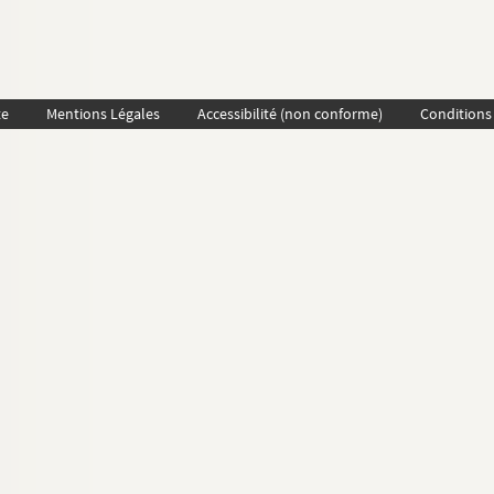
te
Mentions Légales
Accessibilité (non conforme)
Conditions 