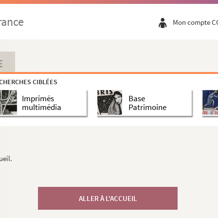
rance
Mon compte C
E
CHERCHES CIBLÉES
Imprimés
Base
multimédia
Patrimoine
ueil.
ALLER À L'ACCUEIL