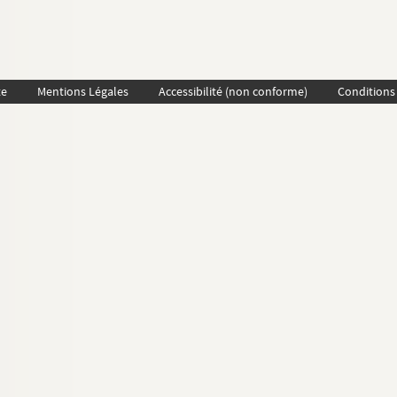
te
Mentions Légales
Accessibilité (non conforme)
Conditions 