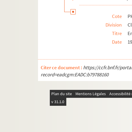
Cote
P
Division
Cl
Titre
E
Date
1
Citer ce document :
https://ccfr.bnf.fr/por
record=eadcgm:EADC:b79788160
Plan du site
Mentions Légales
Accessibilit
v 31.1.0