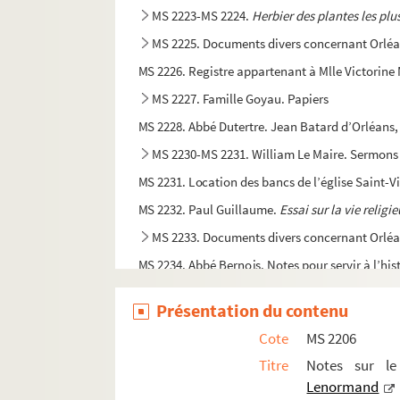
MS 2223-MS 2224.
Herbier des plantes les plu
MS 2225. Documents divers concernant Orléan
MS 2226. Registre appartenant à Mlle Victorine
MS 2227. Famille Goyau. Papiers
MS 2228. Abbé Dutertre. Jean Batard d’Orléans
MS 2230-MS 2231. William Le Maire. Sermons
MS 2231. Location des bancs de l’église Saint-V
MS 2232. Paul Guillaume.
Essai sur la vie religi
MS 2233. Documents divers concernant Orléan
MS 2234. Abbé Bernois. Notes pour servir à l’his
MS 2235. Abbé Bernois. Notes diverses concer
Présentation du contenu
MS 2236. Archives paroissiales de Jouy-le-Pot
Cote
MS 2206
MS 2237. Abbé Bernois. Aschères-le-Marché, vil
Titre
Notes sur le
MS 2238. Commanderie de Saint-Marc d’Orléans, C
Lenormand