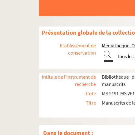
Présentation globale de la collecti
Etablissement de
Médiathèque. Or
conservation
Tous les
Intitulé de l'instrument de
Bibliothèque d
recherche
manuscrits
MS 2191. Colette Malon.
Le contrat de mariage 
Cote
MS 2191-MS 261
MS 2192-MS 2194. Paul Guillaume.
Essai sur 
Titre
Manuscrits de l
MS 2195-MS 2197. Victor Maupâté.
Autour de 
MS 2198. Table des auteurs contenus dans le Rec
MS 2199. Pièces concernant la bibliothèque 
Dans le document :