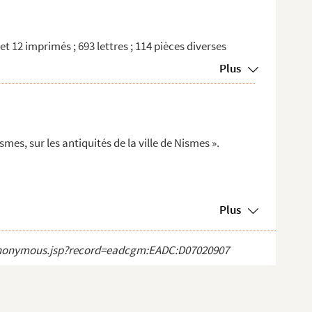
s et 12 imprimés ; 693 lettres ; 114 pièces diverses
Plus
mes, sur les antiquités de la ville de Nismes ».
Plus
ct_anonymous.jsp?record=eadcgm:EADC:D07020907