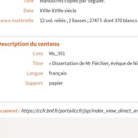
Titre
Manuscrits copiés par Séguier.
Date
XVIIe-XVIIIe siècle
 avec un abrégé d'astronomie, par Mr Jean Dominique Cas...
ance matérielle
12 vol. reliés ; 2 liasses ; 2747 f. dont 370 blanc
de Nismes, extraits des ouvrages de Rulman et de Guir...
Description du contenu
Cote
Ms_351
Titre
« Dissertation de Mr Fléchier, évêque de Nis
Langue
français
Support
papier
es ou des Camisards, par M. Charles Joseph de La Bau...
Ernestius sur le Libellus de interpretandis Romanoru...
ocument :
https://ccfr.bnf.fr/portailccfr/jsp/index_view_dire
r les antiquités de la ville de Nismes ».