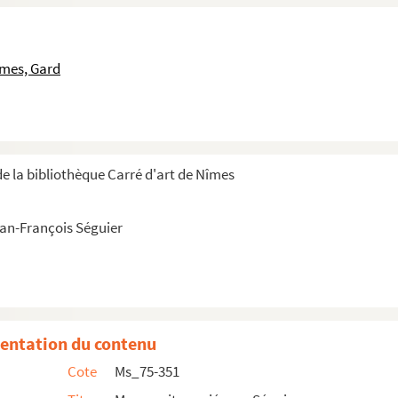
îmes, Gard
e la bibliothèque Carré d'art de Nîmes
ean-François Séguier
entation du contenu
Cote
Ms_75-351
is Séguier