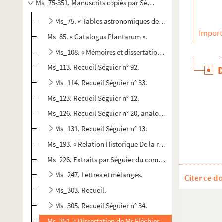
Ms_75-351. Manuscrits copiés par Séguier.
Ms_75. « Tables astronomiques de Mr Jacques Cassini,
Import
Ms_85. « Catalogus Plantarum ».
Ms_108. « Mémoires et dissertations sur les antiquités 
Ms_113. Recueil Séguier n° 92.
Ms_114. Recueil Séguier n° 33.
Ms_123. Recueil Séguier n° 12.
Ms_126. Recueil Séguier n° 20, analogue au précédent.
Ms_131. Recueil Séguier n° 13.
Ms_193. « Relation Historique De la révolte des Fanatiqu
Ms_226. Extraits par Séguier du commentaire de Henricus 
Ms_247. Lettres et mélanges.
Citer ce d
Ms_303. Recueil.
Ms_305. Recueil Séguier n° 34.
Ms_351. « Dissertation de Mr Fléchier, évêque de Nismes, su