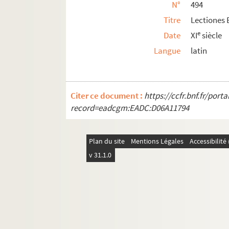
N°
494
HISTOIRE DE LA VILLE DE DOUAI
Titre
Lectiones 
MÉLANGES
e
Date
XI
siècle
DOCUMENTS PROVENANT DE DIVERS FONDS
Langue
latin
SUPPLÉMENT
Citer ce document :
https://ccfr.bnf.fr/por
record=eadcgm:EADC:D06A11794
Plan du site
Mentions Légales
Accessibilit
v 31.1.0