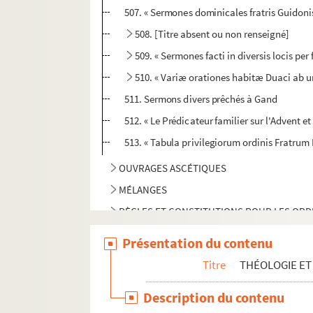
507. « Sermones dominicales fratris Guidoni
508. [Titre absent ou non renseigné]
509. « Sermones facti in diversis locis p
510. « Variæ orationes habitæ Duaci ab u
511. Sermons divers prêchés à Gand
512. « Le Prédicateur familier sur l'Advent 
513. « Tabula privilegiorum ordinis Fratru
OUVRAGES ASCÉTIQUES
MÉLANGES
RÈGLES ET CONSTITUTIONS POUR LES ORD
DROIT
Présentation du contenu
PHILOSOPHIE, SCIENCES ET LITTÉRATURE
Titre
THÉOLOGIE E
HISTOIRE ET GÉOGRAPHIE
Description du contenu
NOBLESSE ET GÉNÉALOGIES