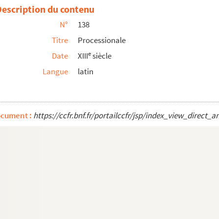
Description du contenu
N°
138
Titre
Processionale
e
Date
XIII
siècle
Langue
latin
is
ocument :
https://ccfr.bnf.fr/portailccfr/jsp/index_view_dire
lmi Davidis, Cantica Prophetarum, Letaniæ Sanctoru...