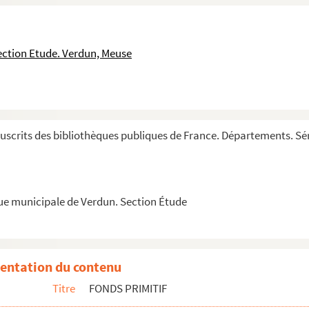
ection Etude. Verdun, Meuse
lutationibus vespertinis, tam ordinariis quam extr...
scrits des bibliothèques publiques de France. Départements. Sé
que municipale de Verdun. Section Étude
entation du contenu
Titre
FONDS PRIMITIF