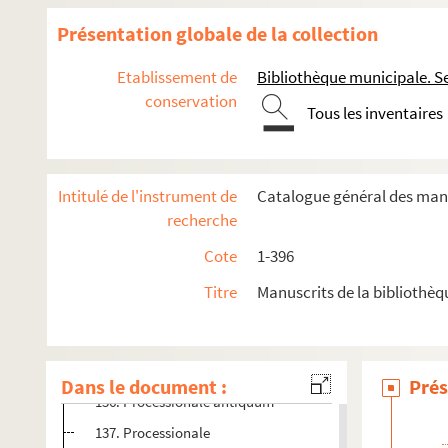
1261. Lectionarium
Présentation globale de la collection
1262. Diurnale
Etablissement de
Bibliothèque municipale. S
1271. Diurnale antiquum
conservation
Tous les inventaires
1272. « Liber orationum dicendarum ab hebdomadario in sa
128. Antiphonarium
129. Antiphonarium
Intitulé de l'instrument de
Catalogue général des manu
130. Processionale
recherche
131. Ecclesiæ preces variæ
Cote
1-396
1321, 2, 3. Antiphonarium
Titre
Manuscrits de la bibliothè
133. Bréviaire et processionnal
134. Processionale antiquum
135. Processionale
Dans le document :
Prés
136. Processionale antiquum
137. Processionale