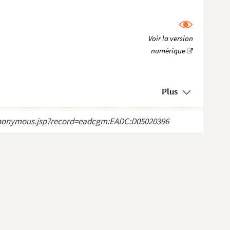
Plus
ct_anonymous.jsp?record=eadcgm:EADC:D05020396