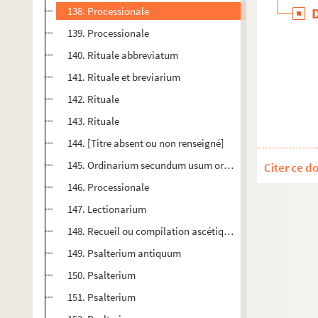
138. Processionale
139. Processionale
140. Rituale abbreviatum
141. Rituale et breviarium
142. Rituale
143. Rituale
144. [Titre absent ou non renseigné]
145. Ordinarium secundum usum ordinis Premonstratens
Citer ce d
146. Processionale
147. Lectionarium
148. Recueil ou compilation ascétique contenant : « Psa
149. Psalterium antiquum
150. Psalterium
151. Psalterium