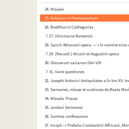
23. Legende Sanctorum F. Jacobi Januensis
24. Missale
25. Rabanus in Pentateuchum
26. Boethius in Cathegorias
27. Hincmarus Remensis
28. Sancti Athanasii opera. — « In nomine trino d
29. (Recueil.) Alcuini et Augustini opera
30. Glossarum variarum libri VIII
31. Varie questiones
32. Josephi historici Antiquitates a li« bro XV. I
33. Sermones, missæ et orationes de Beata Mar
34. Missale. Preces
35. Jordani Sermones
36. Summa confessorum
37. Incipit : « Prefatio Constantini Affricani,