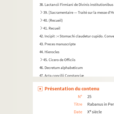
38. Lactancii Firmiani de Divinis institutionibu
39. [Sacramentaire — Traité sur la messe d'
40. (Recueil)
41. Recueil
42. Incipit : « Stomachi claudetur cupido. Conv
43. Preces manuscripte
44. Hierocles
45. Cicero de Officiis
46. Decretum alphabeticum
47. Acta concilii Constanciæ
48. (Recueil)
Présentation du contenu
49. Dictionnaire des auteurs
N°
25
50. (Recueil)
Titre
Rabanus in P
51. Chronica antiquitatum Belgicarum sub viti
e
Date
X
siècle