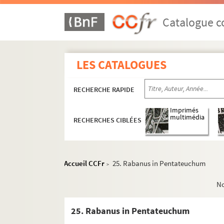
Catalogue co
LES CATALOGUES
RECHERCHE RAPIDE
1. Biblia sacra
2. Biblia sacra
Imprimés
multimédia
RECHERCHES CIBLÉES
3. Decretales Gregorii IX cum glossis
4. Decretales Gregorii IX cum glossis
5. Decretum Gratiani
Accueil CCFr
25. Rabanus in Pentateuchum
>
6. Decretum Gratiani. — Desinit : « Nisi quod vi
N
7. Codex Justiniani imperatoris
8. Decretales Gregorii IX
25. Rabanus in Pentateuchum
9. S. Augustinus in Psalmos