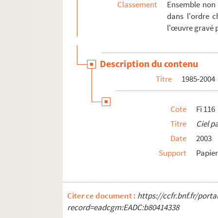
Classement
Ensemble non 
dans l'ordre c
l'œuvre gravé 
Description du contenu
Titre
1985-2004
Cote
Fi 116
Titre
Ciel p
Date
2003
Support
Papier
Citer ce document :
https://ccfr.bnf.fr/por
record=eadcgm:EADC:b80414338