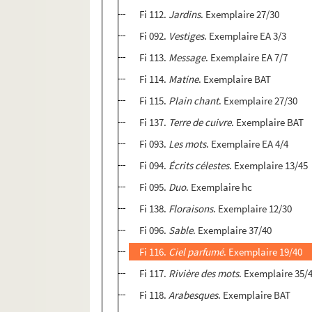
Fi 112.
Jardins
. Exemplaire 27/30
Fi 092.
Vestiges
. Exemplaire EA 3/3
Fi 113.
Message
. Exemplaire EA 7/7
Fi 114.
Matine
. Exemplaire BAT
Fi 115.
Plain chant
. Exemplaire 27/30
Fi 137.
Terre de cuivre
. Exemplaire BAT
Fi 093.
Les mots
. Exemplaire EA 4/4
Fi 094.
Écrits célestes
. Exemplaire 13/45
Fi 095.
Duo
. Exemplaire hc
Fi 138.
Floraisons
. Exemplaire 12/30
Fi 096.
Sable
. Exemplaire 37/40
Fi 116.
Ciel parfumé
. Exemplaire 19/40
Fi 117.
Rivière des mots
. Exemplaire 35/
Fi 118.
Arabesques
. Exemplaire BAT