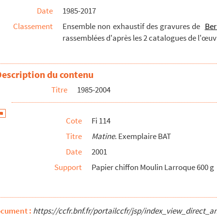
Date
1985-2017
Classement
Ensemble non exhaustif des gravures de
Ber
rassemblées d'après les 2 catalogues de l'œuv
Description du contenu
Titre
1985-2004
Cote
Fi 114
Titre
Matine
. Exemplaire BAT
Date
2001
Support
Papier chiffon Moulin Larroque 600 g
ocument :
https://ccfr.bnf.fr/portailccfr/jsp/index_view_dire