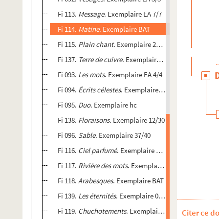
Fi 113.
Message
. Exemplaire EA 7/7
Fi 114.
Matine
. Exemplaire BAT
Fi 115.
Plain chant
. Exemplaire 27/30
Fi 137.
Terre de cuivre
. Exemplaire BAT
Fi 093.
Les mots
. Exemplaire EA 4/4
Fi 094.
Écrits célestes
. Exemplaire 13/45
Fi 095.
Duo
. Exemplaire hc
Fi 138.
Floraisons
. Exemplaire 12/30
Fi 096.
Sable
. Exemplaire 37/40
Fi 116.
Ciel parfumé
. Exemplaire 19/40
Fi 117.
Rivière des mots
. Exemplaire 35/40
Fi 118.
Arabesques
. Exemplaire BAT
Fi 139.
Les éternités
. Exemplaire 09/30
Fi 119.
Chuchotements
. Exemplaire BAT
Citer ce d