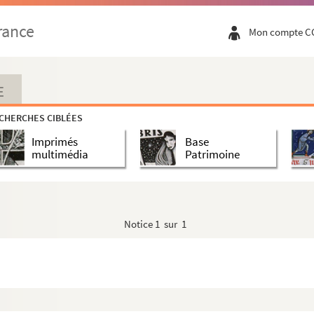
rance
Mon compte C
E
CHERCHES CIBLÉES
Imprimés
Base
multimédia
Patrimoine
Notice
1 sur 1