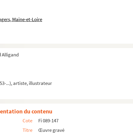
ngers, Maine-et-Loire
 Alligand
-...), artiste, illustrateur
entation du contenu
Cote
Fi 089-147
Titre
Œuvre gravé