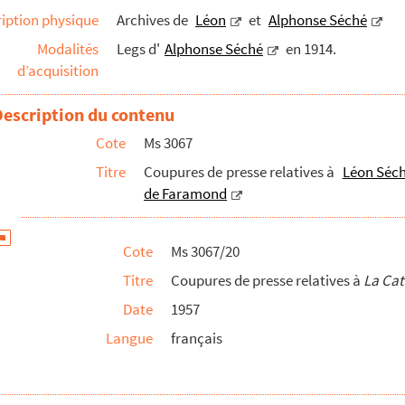
iption physique
Archives de
Léon
et
Alphonse Séché
 légendaire et folklorique
Modalités
Legs d'
Alphonse Séché
en 1914.
, échevins et notables de Nantes
d’acquisition
 le concernant
Description du contenu
h Charbonnier et Marie-Louise Charbonnier de la Bed...
Cote
Ms 3067
béron)
Chantenay à Nantes
Titre
Coupures de presse relatives à
Léon Séc
de Faramond
Inférieure
Cote
Ms 3067/20
Titre
Coupures de presse relatives à
La Cat
iégé à Paris
Date
1957
ngin
Langue
français
intendant.
Mémoire sur la Province de Bretagne