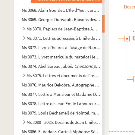
Descr
Ms 3068. Alain Gourdet.
L'Ile d'Yeu : carte murale, historique,
Ms 3069. Georges Durivault. Blasons des maires, sous-maires
Ms 3070. Papiers de Jean-Baptiste Amouroux et documents
Ms 3071. Lettres adressées à Emile de la Bedollière, Josep
Ms 3072. Livre d'heures à l'usage de Nantes (Heures de Mont
Ms 3073. Livret matricule du matelot Henri Roux, habitant 
Ms 3074. Abel Soreau, abbé.
Chansons populaires de la Loire 
Ms 3075. Lettres et documents de Frédéric Cailliaud
Ms 3076. Maurice Dekobra. Autographe et dessin portrait
Ms 3077. Lettre à Monsieur et Madame Delanoë de leur fils ass
Ms 3078. Lettre de Jean Emile Laboureur à Marcel Giraud Ma
Ms 3079. Louis Béchameil de Nointel, maître des requêtes et 
Ms 3080 - 3085. Dessins de Jean Emile Laboureur
Ms 3086. E. Vadasz. Carte à Alphonse Séché