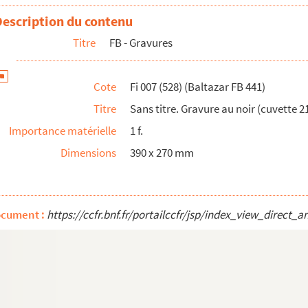
noir (cuvette 210 x 147 mm). 10/10
Description du contenu
noir (cuvette 210 x 147 mm). 10/10
Titre
FB - Gravures
noir (cuvette 210 x 147 mm). 12/12
noir (cuvette 210 x 147 mm). 2/12
Cote
Fi 007 (528) (Baltazar FB 441)
noir (cuvette 180 x 120 mm). 2/12
Titre
Sans titre. Gravure au noir (cuvette 
noir (cuvette 210 x 147 mm). 2/12
Importance matérielle
1 f.
noir (cuvette 180 x 120 mm). 2/12
Dimensions
390 x 270 mm
noir (cuvette 180 x 120 mm). 2/12
ndation Maeght. Gravure au noir (cuvette 178 x 120 mm). Atelier Moret, 2025
noir (cuvette 210 x 170 mm). 10/10
ocument :
https://ccfr.bnf.fr/portailccfr/jsp/index_view_dire
noir (cuvette 265 x 220 mm). 7/10
noir (cuvette 314 x 159 mm). 10/10
noir (cuvette 260 x 215 mm). 7/10
bleu (cuvette 297 x 210 mm). 6/10