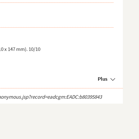
210 x 147 mm). 10/10
Plus
, d...
ct_anonymous.jsp?record=eadcgm:EADC:b80395843