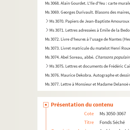
Ms 3068. Alain Gourdet.
L'Ile d'Yeu : carte mural
Ms 3069. Georges Durivault. Blasons des maires
Ms 3070. Papiers de Jean-Baptiste Amouroux
Ms 3071. Lettres adressées à Emile de la Bed
Ms 3072. Livre d'heures à l'usage de Nantes (H
Ms 3073. Livret matricule du matelot Henri Ro
Ms 3074. Abel Soreau, abbé.
Chansons populaires
Ms 3075. Lettres et documents de Frédéric Ca
Ms 3076. Maurice Dekobra. Autographe et dessin
Ms 3077. Lettre à Monsieur et Madame Delanoë de
Ms 3078. Lettre de Jean Emile Laboureur à Mar
Ms 3079. Louis Béchameil de Nointel, maître de
Présentation du contenu
Ms 3080 - 3085. Dessins de Jean Emile Labour
Cote
Ms 3050-3067
Ms 3086. E. Vadasz. Carte à Alphonse Séché
Titre
Fonds Séché
Ms 3088. M. Pollet.
Où va l'Angleterre ?