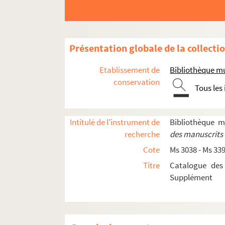
Ms 3046. Papiers de la famille de journalist
Ms 3047. Recueil de pièces manuscrites auto
Ms 3048. Documents sur les De Monti de Rezé
Présentation globale de la collecti
Ms 3049. Feuillets en chinois
Etablissement de
Bibliothèque mu
Ms 3050-3067. Fonds Séché
conservation
Tous les
Ms 3050 - 3054. Écrits d'Alphonse Séché
Ms 3055. Papiers divers d'Alphonse Séché
Intitulé de l'instrument de
Bibliothèque 
Ms 3055/1. Société "Le beurre blanc", f
recherche
des manuscrits 
Ms 3055/2. Le théâtre aux armées, fon
Cote
Ms 3038 - Ms 33
Ms 3055/3. Société des orateurs et confé
Titre
Catalogue des
Ms 3055/4. Dossier rassemblé par Alphons
Supplément
Ms 3055/5. Hommages à Alphonse Séch
Ms 3055/6. Dossier Jean-Baptiste Ramba
Ms 3055/7. Société J. K. Huysmans