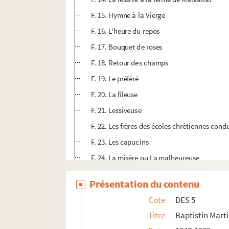
F. 15. Hymne à la Vierge
F. 16. L'heure du repos
F. 17. Bouquet de roses
F. 18. Retour des champs
F. 19. Le préféré
F. 20. La fileuse
F. 21. Lessiveuse
F. 22. Les frères des écoles chrétiennes cond
F. 23. Les capucins
F. 24. La misère ou La malheureuse
F. 25. Les lutins
Présentation du contenu
DES 6. Noël-Thomas-Joseph Clérian. Vues de l'
Cote
DES 5
Titre
Baptistin Marti