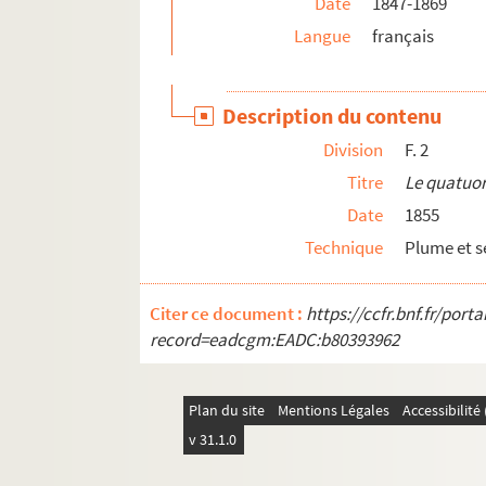
Date
1847-1869
Langue
français
Description du contenu
Division
F. 2
Titre
Le quatuo
Date
1855
Technique
Plume et s
Citer ce document :
https://ccfr.bnf.fr/por
record=eadcgm:EADC:b80393962
Plan du site
Mentions Légales
Accessibilit
v 31.1.0