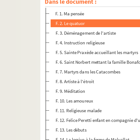
Dans le document :
DES 5. Baptistin Martin. Recueil de dessins
F. 1. Ma pensée
F. 2. Le quatuor
F. 3. Déménagement de l'artiste
F. 4. Instruction religieuse
F. 5. Sainte Praxède accueillant les martyrs
F. 6. Saint Norbert mettant la famille Bonaf
F. 7. Martyrs dans les Catacombes
F. 8. Artiste à l'étroit
F. 9. Méditation
F. 10. Les amoureux
F. 11. Religieuse malade
F. 12. Felice Peretti enfant en compagnie d
F. 13. Les débuts
F. 14. La lessive à la ferme de Malvallat