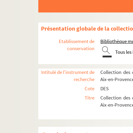
Présentation globale de la collecti
Etablissement de
Bibliothèque m
conservation
Tous les
Intitulé de l'instrument de
Collection des
recherche
Aix-en-Provenc
Cote
DES
Titre
Collection des
Aix-en-Provenc
DES 2. A. de Bavre. Album de dessins
DES 3. Adrien Cabasson.
Provence
DES 4. Noël-Thomas-Joseph Clérian. Album d