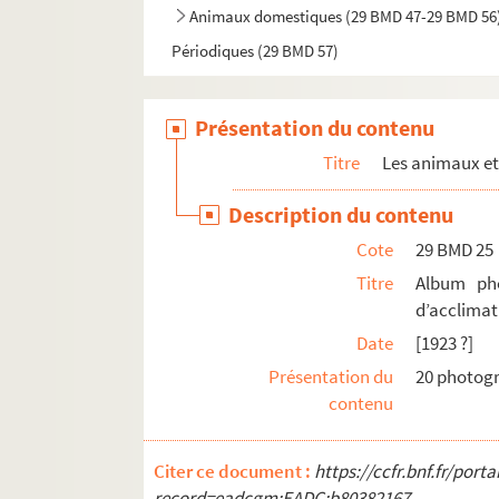
Animaux domestiques (29 BMD 47-29 BMD 56
Périodiques (29 BMD 57)
Présentation du contenu
Titre
Les animaux et
Description du contenu
Cote
29 BMD 25
Titre
Album ph
d’acclimat
Date
[1923 ?]
Présentation du
20 photogr
contenu
Citer ce document :
https://ccfr.bnf.fr/por
record=eadcgm:EADC:b80382167