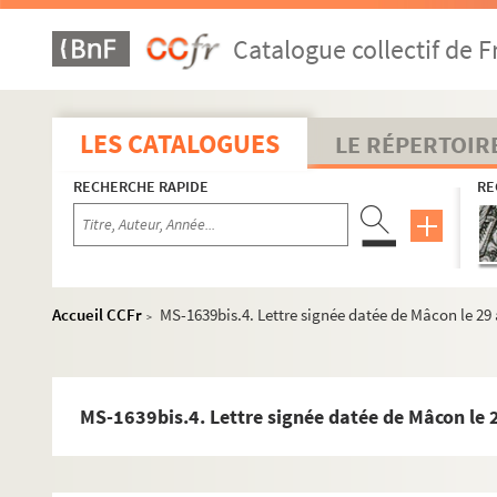
Catalogue collectif de F
LES CATALOGUES
LE RÉPERTOIR
RECHERCHE RAPIDE
RE
Accueil CCFr
MS-1639bis.4. Lettre signée datée de Mâcon le 29
>
Aboville, Augustin Marie d' (1776-1843)
MS-1639bis.4. Lettre signée datée de Mâcon le 
Arago, Emmanuel (1812-1896)
Badie, Vincent (1902-1989)