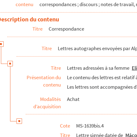
tine
contenu
correspondances ; discours ; notes de travail
Description du contenu
e lundi 26 [pour 24 août 1835]
Titre
Correspondance
 29 août 1835
Titre
Lettres autographes envoyées par A
Titre
Lettres adressées à sa femme
El
Présentation du
Le contenu des lettres est relatif à
contenu
Les lettres sont accompagnées d
Modalités
Achat
Jacquelot, datée de Mâcon le27 novembre 1831
d’acquisition
r, datée du 24 avril 1836
ier 1848
Cote
MS-1639bis.4
rgues, le 10 mai 1831.
Titre
Lettre signée datée de
Mâco