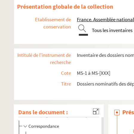
Bardoux, Agénor (1829-1897)
Présentation globale de la collection
Baroche, Pierre-Jules (1802-1870)
Etablissement de
France. Assemblée nationa
Barodet, Désiré (1823-1906)
conservation
Tous les inventaires
Barrès, Maurice (1862-1923)
Barrot, Ferdinand (1806-1883)
Barthe, Édouard (1882-1949)
Intitulé de l'instrument de
Inventaire des dossiers nom
Barthou, Louis (1862-1934)
recherche
Césaire, Aimé (1913-2008)
Cote
MS-1 à MS-[XXX]
Chabert de Lacharière, Hilaire-François (1740-1799)
Titre
Dossiers nominatifs des dé
Daudet, Léon (1867-1942)
Hugo, Victor (1802-1885)
Jaurès, Jean (1859-1914)
Dans le document :
Prés
Lamartine, Alphonse de (1790-1869)
Correspondance