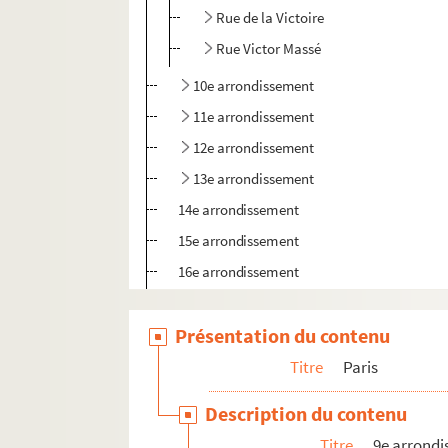
Rue de la Victoire
Rue Victor Massé
10e arrondissement
11e arrondissement
12e arrondissement
13e arrondissement
14e arrondissement
15e arrondissement
16e arrondissement
17e arrondissement
Présentation du contenu
18e arrondissement
19e arrondissement
Titre
Paris
20e arrondissement
Description du contenu
Ile de France
Titre
9e arrond