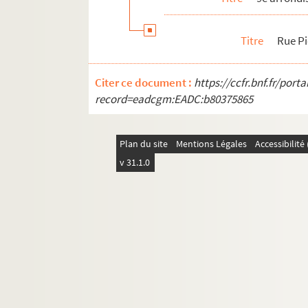
Titre
Rue Pi
Citer ce document :
https://ccfr.bnf.fr/por
record=eadcgm:EADC:b80375865
Plan du site
Mentions Légales
Accessibilit
v 31.1.0