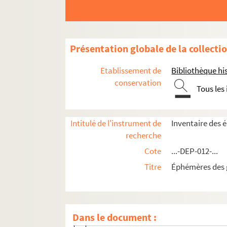
Rue du Faubourg Montmartre
Rue Gérando
Rue Godot de Mauroy
Présentation globale de la collecti
Rue de la Grange Batelière
Rue Halévy
Etablissement de
Bibliothèque his
Rue Jean-Baptiste Pigalle
conservation
Tous les
Rue La Fayette
Rue Laffitte
Intitulé de l'instrument de
Inventaire des é
Rue de La Rochefoucauld
recherche
Rue Le Peletier
Cote
...-DEP-012-...
Rue de Maubeuge
Titre
Éphémères des ga
Rue Mayran
Boulevard Montmartre
Rue de Navarin
Dans le document :
Rue Notre Dame de Lorette