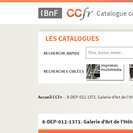
Catalogue co
Paris
LES CATALOGUES
1er arrondissement
RECHERCHE RAPIDE
2e arrondissement
3e arrondissement
Imprimés
multimédia
RECHERCHES CIBLÉES
4e arrondissement
5e arrondissement
6e arrondissement
Accueil CCFr
8-DEP-012-1371. Galerie d'Art de l'H
>
7e arrondissement
8e arrondissement
8-DEP-012-1371. Galerie d'Art de l'Hôt
9e arrondissement
Rue Auber