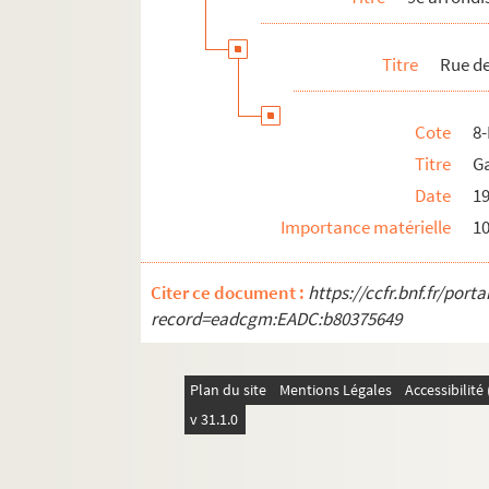
Boulevard Poissonnière
Titre
Rue d
Rue de Provence
Rue Richer
Cote
8
Rue Saint-Georges
Titre
Ga
Rue Saint-Lazare
Date
1
Rue Scribe
Importance matérielle
1
Rue de Sèze
Rue Taitbout
Citer ce document :
https://ccfr.bnf.fr/por
Avenue Trudaine
record=eadcgm:EADC:b80375649
Rue de la Victoire
Rue Victor Massé
Plan du site
Mentions Légales
Accessibilit
10e arrondissement
v 31.1.0
11e arrondissement
12e arrondissement