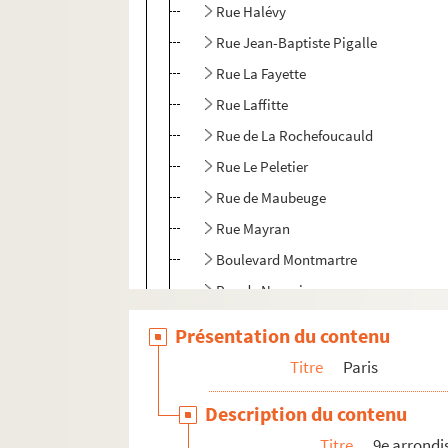
Rue Halévy
Rue Jean-Baptiste Pigalle
Rue La Fayette
Rue Laffitte
Rue de La Rochefoucauld
Rue Le Peletier
Rue de Maubeuge
Rue Mayran
Boulevard Montmartre
Rue de Navarin
Rue Notre Dame de Lorette
Présentation du contenu
Place de l'Opéra
Titre
Paris
Rue Pierre Fontaine
Description du contenu
Rue Pierre Haret
Titre
9e arrond
Rue Pierre Semard