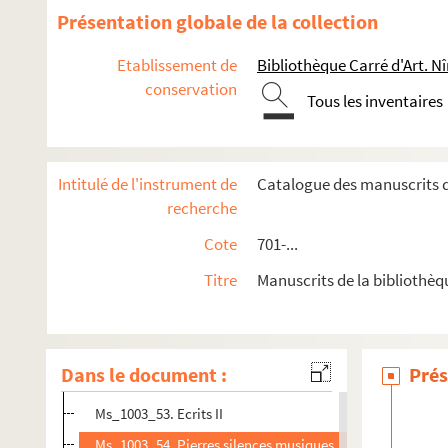
Ms_1003_40. Sable lustral
Présentation globale de la collection
Ms_1003_41. S’envolent les grains de sable
Etablissement de
Bibliothèque Carré d'Art. N
Ms_1003_42. Ecrits de sables
conservation
Tous les inventaires
Ms_1003_43. Erg Mauritanie
Ms_1003_44. Pierres de mémoire
Ms_1003_45. Nuages
Intitulé de l'instrument de
Catalogue des manuscrits d
Ms_1003_46. Clivages
recherche
Ms_1003_47. Tercets
Cote
701-...
Ms_1003_48. Désert de Platé
Titre
Manuscrits de la bibliothèq
Ms_1003_49. De sable et d’eau
Ms_1003_50. Aléas
Ms_1003_51. Récit
Dans le document :
Prés
Ms_1003_52. Ballast
Ms_1003_53. Ecrits II
Ms_1003_54. Pierres silences musiques