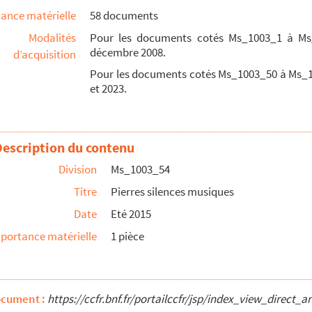
ance matérielle
58 documents
Modalités
Pour les documents cotés Ms_1003_1 à Ms_
décembre 2008.
d’acquisition
Pour les documents cotés Ms_1003_50 à Ms_100
et 2023.
Description du contenu
Division
Ms_1003_54
Titre
Pierres silences musiques
Date
Eté 2015
portance matérielle
1 pièce
ocument :
https://ccfr.bnf.fr/portailccfr/jsp/index_view_dire