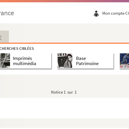
rance
Mon compte C
E
CHERCHES CIBLÉES
Imprimés
Base
multimédia
Patrimoine
Notice
1 sur 1