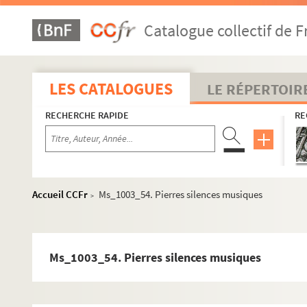
Ms_1003_26. Alpilles
Catalogue collectif de F
Ms_1003_27. Brouillard Lozère
Ms_1003_28. Heures de sables
Ms_1003_29. Conseils au bon voyageur
LES CATALOGUES
LE RÉPERTOIR
Ms_1003_30. Rides
RECHERCHE RAPIDE
RE
Ms_1003_31. Sonnet
Ms_1003_32. Au fil du regard
Ms_1003_33. Horizon
Ms_1003_34. Lapiaz
Accueil CCFr
Ms_1003_54. Pierres silences musiques
>
Ms_1003_35. Pierres Ventoux
Ms_1003_36. Sables noyés
Ms_1003_37. Mouvants espaces
Ms_1003_54. Pierres silences musiques
Ms_1003_38. Des hommes et des temples
Ms_1003_39. Pierre polie