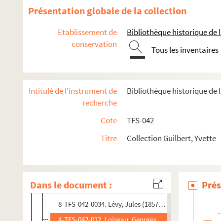
8-TFS-042-0024. Hamel
Présentation globale de la collection
8-TFS-042-0025. Hébrard, Adrien (1833-1914)
Etablissement de
Bibliothèque historique de la
8-TFS-042-0066. Hermant, Abel (1862-1950)
conservation
Tous les inventaires
8-TFS-042-0026. Humbert, Pierre (18..-19.. ; grapholo
8-TFS-042-0027. Isnardon, Jacques (1860-1930)
8-TFS-042-0058. Jacob, Jasmy
Intitulé de l'instrument de
Bibliothèque historique de l
8-TFS-042-0067. Kammerer, Albert (1875-1951)
recherche
8-TFS-042-0029. Lagarde, Pierre
Cote
TFS-042
8-TFS-042-0030. Lamy, Fernand (1881-1966)
Titre
Collection Guilbert, Yvette
8-TFS-042-0059. Lapaire, Hugues (1869-1967)
8-TFS-042-0031. Laurent, Jean
8-TFS-042-0032. Le Roux, Alfred (1855-1921)
Dans le document :
Prés
8-TFS-042-0033. Le Roux, Hugues (1860-1925)
8-TFS-042-0034. Lévy, Jules (1857-1935)
4-TFS-042-012. Loiseau, Georges