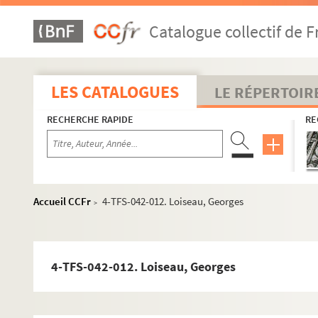
8-TFS-042-0015. Delahalle, Romain (1892-....)
Catalogue collectif de F
8-TFS-042-0016. Descaves, Lucien (1861-1949)
8-TFS-042-0017. Detaille, Edouard (1848-1912)
4-TFS-042-008. Dubas, Marie
LES CATALOGUES
LE RÉPERTOIR
4-TFS-042-009. Duglé, Angèle
RECHERCHE RAPIDE
RE
8-TFS-042-0018. Duhamel, Maurice (1884-1940)
8-TFS-042-0065. Dulac, Odette (1865-1939)
4-TFS-042-010. Dussane, Béatrix
8-TFS-042-0019. Fort, Paul (1872-1960)
Accueil CCFr
4-TFS-042-012. Loiseau, Georges
>
4-TFS-042-011. Fouquières, André de
8-TFS-042-0020. Gallimard, Gaston (1881-1975)
8-TFS-042-0023. Gaubert, E., médecin
4-TFS-042-012. Loiseau, Georges
8-TFS-042-0021. Georgé, Edouard (1856-1897)
8-TFS-042-0022. Georges-Michel, Michel (1883-1985)