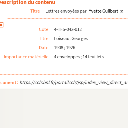
Description du contenu
Titre
Lettres envoyées par
Yvette Guilbert
Cote
4-TFS-042-012
Titre
Loiseau, Georges
Date
1908 ; 1926
Importance matérielle
4 enveloppes ; 14 feuillets
ocument :
https://ccfr.bnf.fr/portailccfr/jsp/index_view_dire