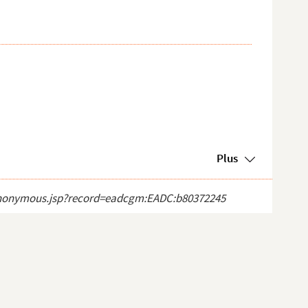
Plus
ct_anonymous.jsp?record=eadcgm:EADC:b80372245