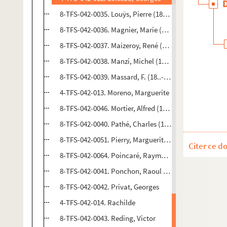
8-TFS-042-0035. Louÿs, Pierre (1870-1925)
8-TFS-042-0036. Magnier, Marie (1848-1913)
8-TFS-042-0037. Maizeroy, René (1856-1918)
8-TFS-042-0038. Manzi, Michel (1849-1915)
8-TFS-042-0039. Massard, F. (18..-19..)
4-TFS-042-013. Moreno, Marguerite
8-TFS-042-0046. Mortier, Alfred (1865-1937)
8-TFS-042-0040. Pathé, Charles (1863-1957)
8-TFS-042-0051. Pierry, Marguerite (1888-1963)
Citer ce d
8-TFS-042-0064. Poincaré, Raymond (1860-1934)
8-TFS-042-0041. Ponchon, Raoul (1848-1937)
8-TFS-042-0042. Privat, Georges
4-TFS-042-014. Rachilde
8-TFS-042-0043. Reding, Victor