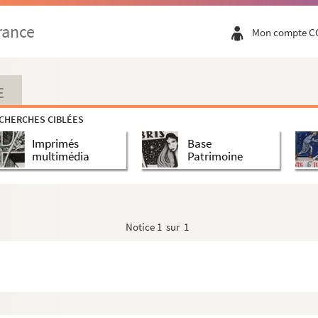
rance
Mon compte C
E
CHERCHES CIBLÉES
Imprimés
Base
multimédia
Patrimoine
Notice
1 sur 1