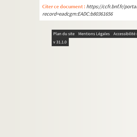
Citer ce document :
https://ccfr.bnf.fr/por
record=eadcgm:EADC:b80361656
Plan du site
Mentions Légales
Accessibilit
v 31.1.0