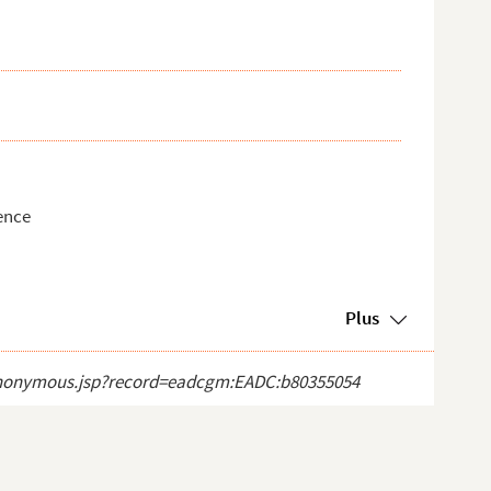
vence
Plus
ct_anonymous.jsp?record=eadcgm:EADC:b80355054