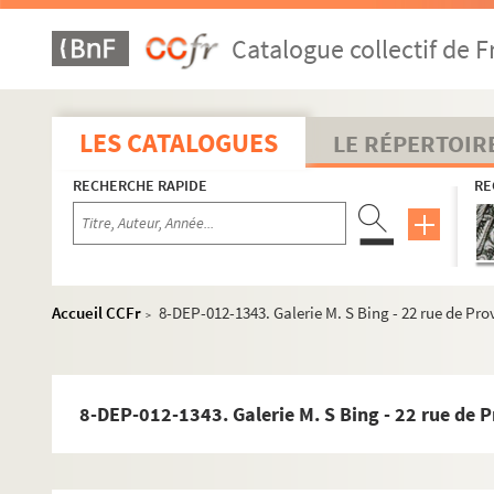
Rue de Clichy
Catalogue collectif de F
Rue Condorcet
Rue Drouot
Rue Duperré
LES CATALOGUES
LE RÉPERTOIR
Rue Édouard VII
RECHERCHE RAPIDE
RE
Rue du Faubourg Montmartre
Rue Gérando
Rue Godot de Mauroy
Rue de la Grange Batelière
Accueil CCFr
8-DEP-012-1343. Galerie M. S Bing - 22 rue de Pr
>
Rue Halévy
Rue Jean-Baptiste Pigalle
Rue La Fayette
8-DEP-012-1343. Galerie M. S Bing - 22 rue de 
Rue Laffitte
Rue de La Rochefoucauld