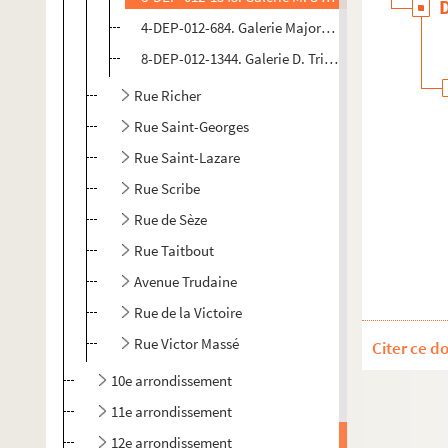
4-DEP-012-684. Galerie Majorelle - 22 rue de Prov
8-DEP-012-1344. Galerie D. Tripp et Cie - 34 rue d
Rue Richer
Rue Saint-Georges
Rue Saint-Lazare
Rue Scribe
Rue de Sèze
Rue Taitbout
Avenue Trudaine
Rue de la Victoire
Rue Victor Massé
Citer ce d
10e arrondissement
11e arrondissement
12e arrondissement