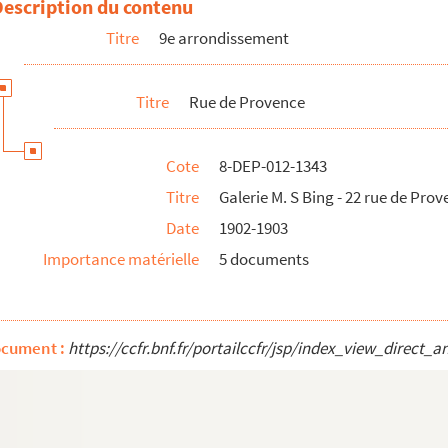
Description du contenu
ence
Titre
9e arrondissement
e Provence
Titre
Rue de Provence
Cote
8-DEP-012-1343
Titre
Galerie M. S Bing - 22 rue de Pro
Date
1902-1903
Importance matérielle
5 documents
ocument :
https://ccfr.bnf.fr/portailccfr/jsp/index_view_dire