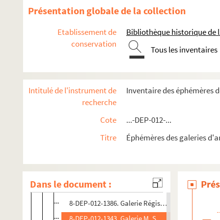
Rue Le Peletier
Présentation globale de la collection
Rue de Maubeuge
Etablissement de
Bibliothèque historique de la
Rue Mayran
conservation
Boulevard Montmartre
Tous les inventaires
Rue de Navarin
Rue Notre Dame de Lorette
Intitulé de l'instrument de
Inventaire des éphémères des
Place de l'Opéra
recherche
Rue Pierre Fontaine
Cote
...-DEP-012-...
Rue Pierre Haret
Titre
Éphémères des galeries d'art
Rue Pierre Semard
Boulevard Poissonnière
Rue de Provence
Dans le document :
Prés
8-DEP-012-1342. Galerie d'Art Drouot Provence - 
8-DEP-012-1386. Galerie Régis Manset - 21 rue de
8-DEP-012-1343. Galerie M. S Bing - 22 rue de Pro