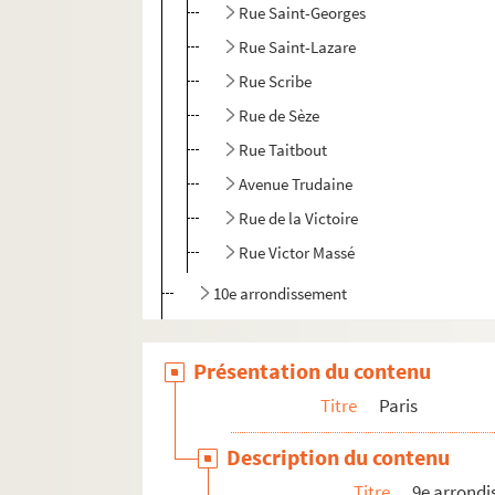
Rue Saint-Georges
Rue Saint-Lazare
Rue Scribe
Rue de Sèze
Rue Taitbout
Avenue Trudaine
Rue de la Victoire
Rue Victor Massé
10e arrondissement
11e arrondissement
12e arrondissement
Présentation du contenu
13e arrondissement
Titre
Paris
14e arrondissement
Description du contenu
15e arrondissement
Titre
9e arrond