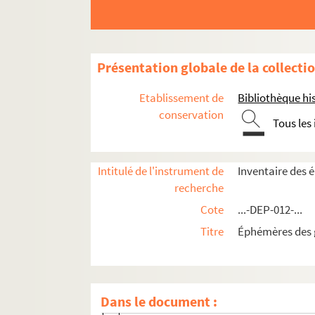
Rue Condorcet
Rue Drouot
Rue Duperré
Présentation globale de la collecti
Rue Édouard VII
Etablissement de
Bibliothèque his
Rue du Faubourg Montmartre
conservation
Tous les
Rue Gérando
Rue Godot de Mauroy
Intitulé de l'instrument de
Inventaire des é
Rue de la Grange Batelière
recherche
Rue Halévy
Cote
...-DEP-012-...
Rue Jean-Baptiste Pigalle
Titre
Éphémères des ga
Rue La Fayette
Rue Laffitte
Rue de La Rochefoucauld
Dans le document :
Rue Le Peletier