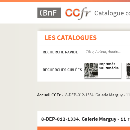
6e arrondissement
7e arrondissement
Catalogue co
8e arrondissement
9e arrondissement
LES CATALOGUES
Rue Auber
Rue Ballu
RECHERCHE RAPIDE
Rue Bergère
Imprimés
Rue Bleue
multimédia
RECHERCHES CIBLÉES
Rue Cadet
Boulevard des Capucines
Rue de Caumartin
Accueil CCFr
8-DEP-012-1334. Galerie Marguy - 1
>
Rue de Châteaudun
Rue de la Chaussée d'Antin
8-DEP-012-1334. Galerie Marguy - 11 
Boulevard de Clichy
Rue de Clichy