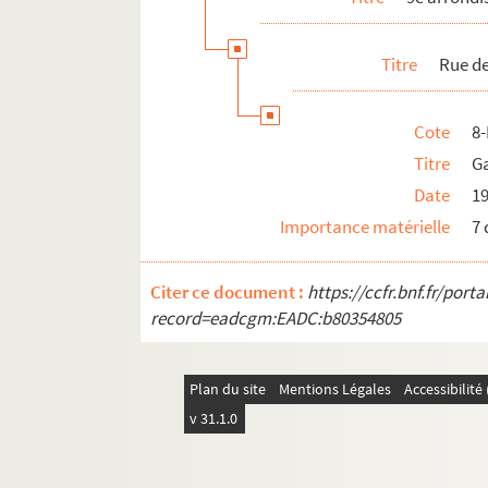
16e arrondissement
17e arrondissement
Titre
Rue d
18e arrondissement
19e arrondissement
Cote
8
20e arrondissement
Titre
G
Ile de France
Date
1
Importance matérielle
7
Citer ce document :
https://ccfr.bnf.fr/por
record=eadcgm:EADC:b80354805
Plan du site
Mentions Légales
Accessibilit
v 31.1.0