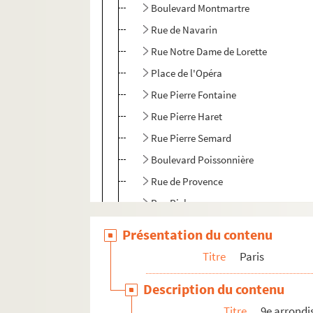
Boulevard Montmartre
Rue de Navarin
Rue Notre Dame de Lorette
Place de l'Opéra
Rue Pierre Fontaine
Rue Pierre Haret
Rue Pierre Semard
Boulevard Poissonnière
Rue de Provence
Rue Richer
Rue Saint-Georges
Présentation du contenu
Rue Saint-Lazare
Titre
Paris
Rue Scribe
Description du contenu
Rue de Sèze
Titre
9e arrond
Rue Taitbout