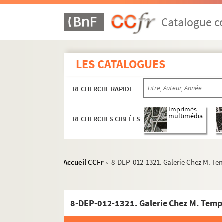
Rue Cadet
Catalogue co
Boulevard des Capucines
Rue de Caumartin
Rue de Châteaudun
LES CATALOGUES
Rue de la Chaussée d'Antin
Boulevard de Clichy
RECHERCHE RAPIDE
Rue de Clichy
Imprimés
Rue Condorcet
multimédia
RECHERCHES CIBLÉES
Rue Drouot
Rue Duperré
Rue Édouard VII
Accueil CCFr
8-DEP-012-1321. Galerie Chez M. Temp
>
Rue du Faubourg Montmartre
Rue Gérando
8-DEP-012-1321. Galerie Chez M. Tempel
Rue Godot de Mauroy
Rue de la Grange Batelière