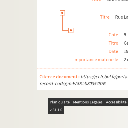
Avenue Trudaine
Titre
Rue La
Rue de la Victoire
Rue Victor Massé
Cote
8
10e arrondissement
Titre
Ga
11e arrondissement
Date
1
12e arrondissement
Importance matérielle
2
13e arrondissement
14e arrondissement
Citer ce document :
https://ccfr.bnf.fr/por
15e arrondissement
record=eadcgm:EADC:b80354576
16e arrondissement
17e arrondissement
Plan du site
Mentions Légales
Accessibilit
18e arrondissement
v 31.1.0
19e arrondissement
20e arrondissement