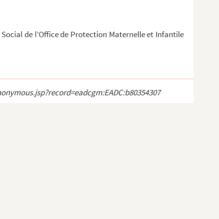
ocial de l’Office de Protection Maternelle et Infantile
ct_anonymous.jsp?record=eadcgm:EADC:b80354307