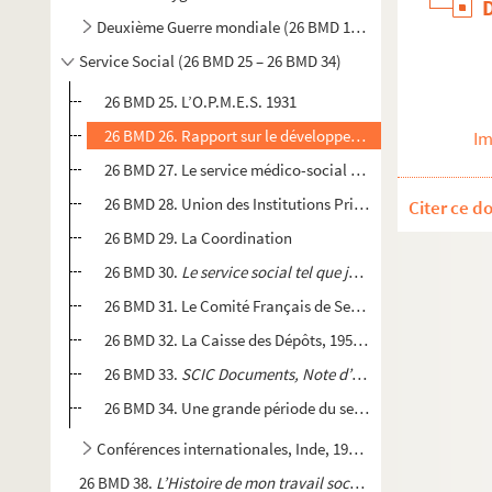
Deuxième Guerre mondiale (26 BMD 15 – 26 BMD 24)
Service Social (26 BMD 25 – 26 BMD 34)
26 BMD 25. L’O.P.M.E.S. 1931
26 BMD 26. Rapport sur le développement du Service Social 
Im
26 BMD 27. Le service médico-social dans les H.B.M. de la 
26 BMD 28. Union des Institutions Privées, 1936-1947
Citer ce d
26 BMD 29. La Coordination
26 BMD 30.
Le service social tel que je l’ai vécu
26 BMD 31. Le Comité Français de Service Social
26 BMD 32. La Caisse des Dépôts, 1954-1964
26 BMD 33.
SCIC Documents, Note d’information intérieu
26 BMD 34. Une grande période du service social
Conférences internationales, Inde, 1952-1953 (26 BMD 35 –
26 BMD 38.
L’Histoire de mon travail social
par Geneviève d’A