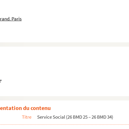
rand. Paris
entation du contenu
Titre
Service Social (26 BMD 25 – 26 BMD 34)
)
s, 1920-1940 (26 BMD 5 – 26 BMD 14)