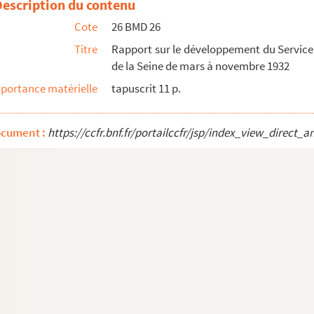
Description du contenu
Cote
26 BMD 26
Titre
Rapport sur le développement du Service S
de la Seine de mars à novembre 1932
de l’Office de Protection Maternelle et Infantile de ...
portance matérielle
tapuscrit 11 p.
Ville de Paris
ocument :
https://ccfr.bnf.fr/portailccfr/jsp/index_view_dire
re
, note n°50, Janvier 1973
 26 BMD 37)
utheville