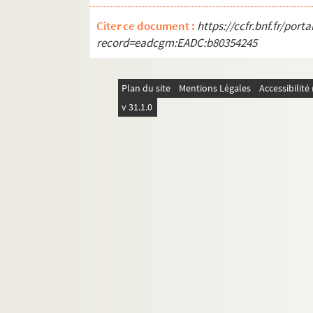
Citer ce document :
https://ccfr.bnf.fr/por
record=eadcgm:EADC:b80354245
Plan du site
Mentions Légales
Accessibilit
v 31.1.0