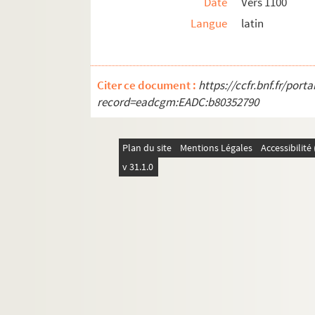
Date
Vers 1100
Langue
latin
Citer ce document :
https://ccfr.bnf.fr/por
record=eadcgm:EADC:b80352790
Plan du site
Mentions Légales
Accessibilit
v 31.1.0