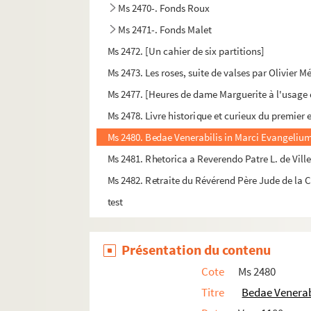
Ms 2470-. Fonds Roux
Ms 2471-. Fonds Malet
Ms 2472. [Un cahier de six partitions]
Ms 2473. Les roses, suite de valses par Olivier M
Ms 2477. [Heures de dame Marguerite à l'usage
Ms 2478. Livre historique et curieux du premier 
Ms 2480. Bedae Venerabilis in Marci Evangelium
Ms 2481. Rhetorica a Reverendo Patre L. de Vill
Ms 2482. Retraite du Révérend Père Jude de la
test
Présentation du contenu
Cote
Ms 2480
Titre
Bedae Venerab