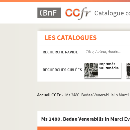
Catalogue co
LES CATALOGUES
RECHERCHE RAPIDE
Imprimés
multimédia
RECHERCHES CIBLÉES
Accueil CCFr
Ms 2480. Bedae Venerabilis in Marc
>
Ms 2480. Bedae Venerabilis in Marci E
Ms 2395. Dossier sur Théodore Botrel composé 