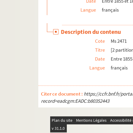
Date
Entre 1855 et 1
Langue
français
Description du contenu
Cote
Ms 2471
Titre
[2 partiti
Date
Entre 1855
Langue
français
Citer ce document :
https://ccfr.bnf.fr/por
record=eadcgm:EADC:b80352443
Plan du site
Mentions Légales
Accessibilit
v 31.1.0