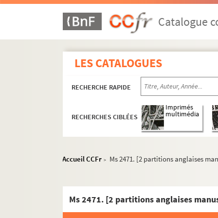
Catalogue co
LES CATALOGUES
RECHERCHE RAPIDE
Imprimés
multimédia
RECHERCHES CIBLÉES
Accueil CCFr
Ms 2471. [2 partitions anglaises man
>
Ms 2395. Dossier sur Théodore Botrel composé 
Ms 2471. [2 partitions anglaises manus
Ms 2396. Recueil des articles et questions dont o
Ms 2397. Recueil des consultations