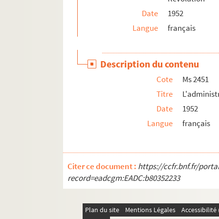
Date
1952
Langue
français
Description du contenu
Cote
Ms 2451
Titre
L'administ
Date
1952
Langue
français
Citer ce document :
https://ccfr.bnf.fr/por
record=eadcgm:EADC:b80352233
Plan du site
Mentions Légales
Accessibilit