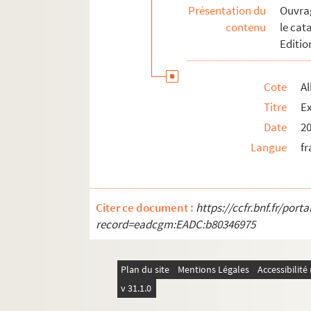
Présentation du
Ouvrag
contenu
le cat
Editio
Cote
Al
Titre
Ex
Date
2
Langue
fr
Citer ce document :
https://ccfr.bnf.fr/por
record=eadcgm:EADC:b80346975
Plan du site
Mentions Légales
Accessibilit
v 31.1.0