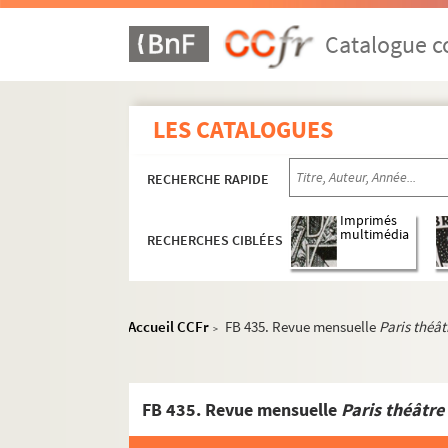
Catalogue co
LES CATALOGUES
Œuvres littéraires
RECHERCHE RAPIDE
Œuvres graphiques
Imprimés
Projets audiovisuels
multimédia
RECHERCHES CIBLÉES
Activités culturelles
Activités touristiques
Documents personnels et familiaux
Accueil CCFr
FB 435. Revue mensuelle
Paris théât
>
Dossier biographique
Médailles et distinctions
FB 435. Revue mensuelle
Paris théâtre
FB 376. Gestion administrative et comptabl
FB 377. Corpus de poèmes et essais envoyés 