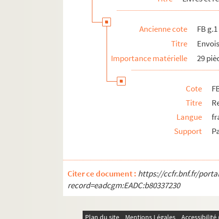
Ancienne cote
FB g.1
Titre
Envois
Importance matérielle
29 piè
Cote
F
Titre
R
Langue
fr
Support
P
Citer ce document :
https://ccfr.bnf.fr/por
record=eadcgm:EADC:b80337230
Plan du site
Mentions Légales
Accessibilit